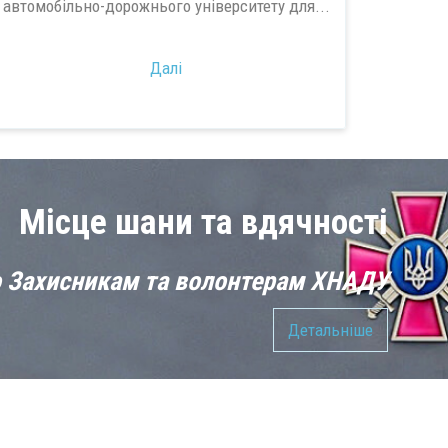
автомобільно-дорожнього університету для...
Далі
Місце шани та вдячності
 Захисникам та волонтерам ХНАДУ
Детальніше