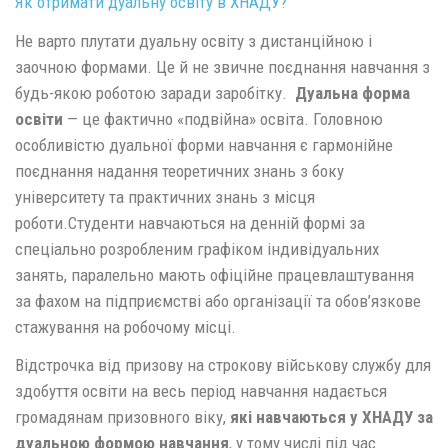
Як отримати дуальну освіту в ХНАДУ?
Не варто плутати дуальну освіту з дистанційною і
заочною формами. Це й не звичне поєднання навчання з
будь-якою роботою заради заробітку.
Дуальна форма
освіти
— це фактично «подвійна» освіта. Головною
особливістю дуальної форми навчання є гармонійне
поєднання надання теоретичних знань з боку
університету та практичних знань з місця
роботи.Студенти навчаються на денній формі за
спеціально розробленим графіком індивідуальних
занять, паралельно мають офіційне працевлаштування
за фахом на підприємстві або організації та обов’язкове
стажування на робочому місці.
Відстрочка від призову на строкову військову службу для
здобуття освіти на весь період навчання надається
громадянам призовного віку,
які навчаються у ХНАДУ за
дуальною формою навчання
, у тому числі під час