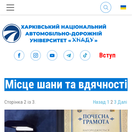
SEARCH
Вступ
Місце шани та вдячності
Сторінка 2 із 3.
Назад
1
2
3
Далі