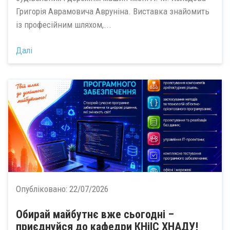
Григорія Аврамовича Авруніна. Виставка знайомить
із професійним шляхом,...
Далі
Опубліковано:
22/07/2026
Обирай майбутнє вже сьогодні –
приєднуйся до кафедри КНіІС ХНАДУ!