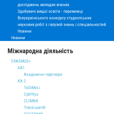
досліджень молодих вчених
Здобувачі вищої освіти - переможці
Всеукраїнського конкурсу студентських
наукових робіт з галузей знань і спеціальностей
Новини
Новини
Міжнародна діяльність
ERASMUS+
КА1
Академічні партнери
КА 2
TeDiMeLi
CybPhys
CLIMAN
TransLearnN
DIGITRANS