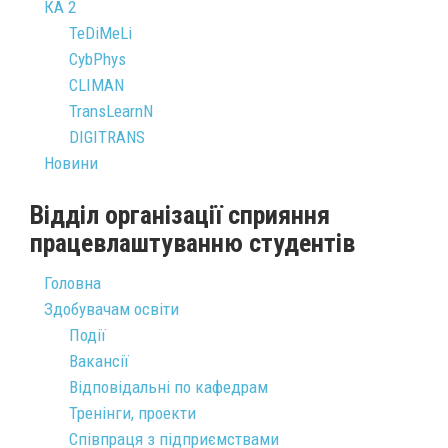
КА 2
TeDiMeLi
CybPhys
CLIMAN
TransLearnN
DIGITRANS
Новини
Відділ організації сприяння
працевлаштуванню студентів
Головна
Здобувачам освіти
Події
Вакансії
Відповідальні по кафедрам
Тренінги, проекти
Співпраця з підприємствами