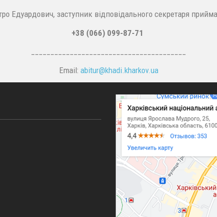
ро Едуардович, заступник відповідального секретаря приймал
+38 (066) 099-87-71
________________________________________
Email:
abitur@
khadi.kharkov.
ua