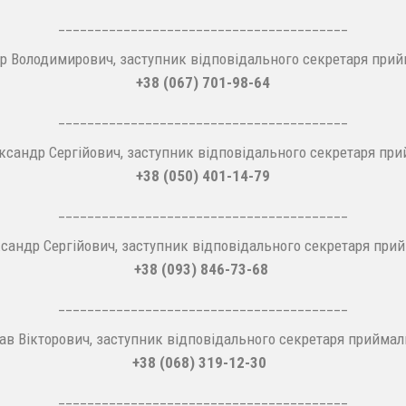
________________________________________
р Володимирович, заступник відповідального секретаря прийм
+38 (067) 701-98-64
________________________________________
сандр Сергійович, заступник відповідального секретаря прий
+38 (050) 401-14-79
________________________________________
андр Сергійович, заступник відповідального секретаря прий
+38 (093) 846-73-68
________________________________________
лав Вікторович, заступник відповідального секретаря приймаль
+38 (068) 319-12-30
________________________________________