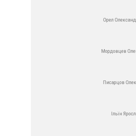
Орел Олександ
Мордовцев Олек
Писарцов Олекс
Ільїн Ярос