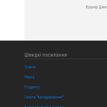
Кушнір Дмит
Швидкі посилання
Освіта
Наука
Студенту
Газета "Автодорожник"