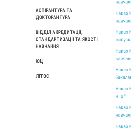
навчал
АСПІРАНТУРА ТА
Наказ №
ДОКТОРАНТУРА
навчал
Наказ №
ВІДДІЛ АКРЕДИТАЦІЇ,
СТАНДАРТИЗАЦІЇ ТА ЯКОСТІ
випуск
НАВЧАННЯ
Наказ №
навчал
ІОЦ
Наказ №
ЛІТОС
бакалав
Наказ №
н. р."
Наказ №
навчал
Наказ №