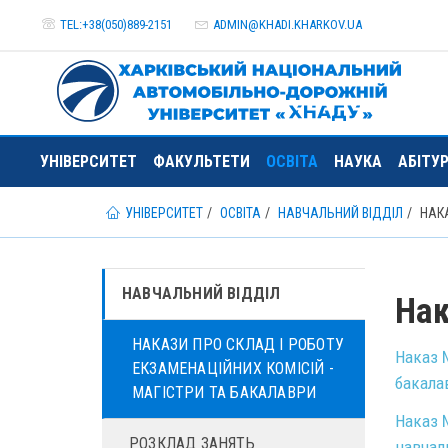
TEL:+38(050)889-2151
ADMIN@
KHADI.KHARKOV.
UA
УНІВЕРСИТЕТ
ФАКУЛЬТЕТИ
ОСВІТА
НАУКА
АБІТУ
УНІВЕРСИТЕТ
ОСВІТА
НАВЧАЛЬНИЙ ВІДДІЛ
НАКА
НАВЧАЛЬНИЙ ВІДДІЛ
Нак
НАКАЗИ ПРО СКЛАД І РОБОТУ
Наказ №
ЕКЗАМЕНАЦІЙНИХ КОМІСІЙ -
бакалав
МАГІСТРИ ТА БАКАЛАВРИ
Наказ №
РОЗКЛАД ЗАНЯТЬ
навчал