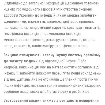
Відповідно до загальної інформації Державної установи
«Центр громадського здоров’я Міністерства охорони
здоров’я України»
до інфекцій, яким можна запобігти
щепленнями, належать:
кашлюк, дифтерія, правець,
поліомієліт, кір, епідемічний паротит, краснуха, гепатит B,
гемофільна інфекція, пневмококова інфекція,
менінгококова інфекція, ротавірусна інфекція, вітряна
віспа, гепатит A, папіломавірусна інфекція та інші.
Вакцини стимулюють власну імунну систему організму
до захисту людини
від відповідної інфекції або
хвороби. Вакцинація має на меті захистити організм від
інфекції, запобігти важкому перебігу та появі ускладнень
від неї. Дитина, яка не отримала щеплення проти тих чи
інших інфекцій, наражається на великий ризик захворіти,
особливо якщо таких дітей стає з року в рік більше.
Застосування вакцин знижує вірогідність поширення