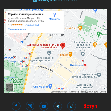
admin@
khadi.kharkov.
ua
Вступ