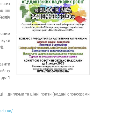
ських
ційні
езліч
чним
науки
N).
денти
оботу
в
до 1
ці – дипломи та цінні призи (надані спонсорами
.edu.ua/