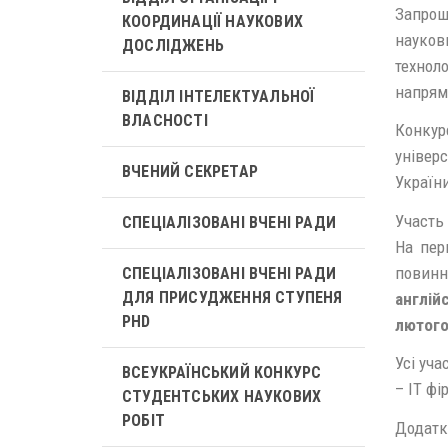
Запрош
КООРДИНАЦІЇ НАУКОВИХ
науко
ДОСЛІДЖЕНЬ
технол
напрямі
ВІДДІЛ ІНТЕЛЕКТУАЛЬНОЇ
ВЛАСНОСТІ
Конку
універ
ВЧЕНИЙ СЕКРЕТАР
України
Участь
СПЕЦІАЛІЗОВАНІ ВЧЕНІ РАДИ
На пер
повинн
СПЕЦІАЛІЗОВАНІ ВЧЕНІ РАДИ
ДЛЯ ПРИСУДЖЕННЯ СТУПЕНЯ
англій
PHD
лютого
Усі уча
ВСЕУКРАЇНСЬКИЙ КОНКУРС
– IT фі
СТУДЕНТСЬКИХ НАУКОВИХ
РОБІТ
Додатко