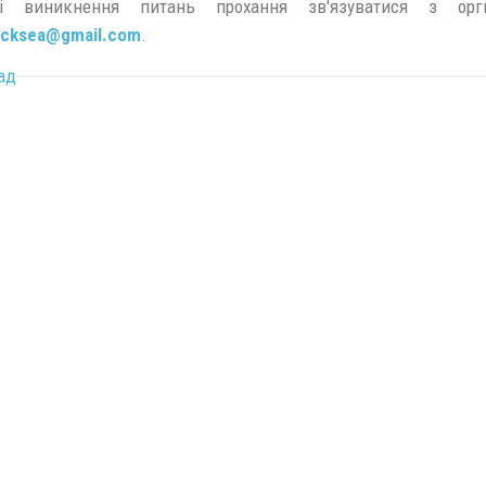
і виникнення питань прохання зв'язуватися з оргк
acksea@
gmail.
com
.
ад