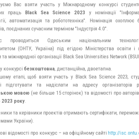
уємо Вас взяти участь у Міжнародному конкурсі студент
вих праць
Black Sea Science 2023
у номінації "Інформа
огії, автоматизація та робототехніка". Номінація охоплює б
в, поєднаних сучасним терміном "Індустрія 4.0".
рс проводиться Одеським національним технологі
ситетом (ОНТУ, Україна) під егідою Міністерства освіти і 
 та міжнародної організації Black Sea Universities Network (ВSU
 у конкурсі
безкоштовна
, дистанційна, двоетапна.
шому етапі, щоб взяти участь у Black Sea Science 2023, сту
і підготувати та надіслати на адресу організаторів р
ською мовою
(не більше 15 сторінок) та відомості про авторі
 2023 року
.
сники та керівники проектів отримають сертифікати, перемож
рмами України).
ві відомості про конкурс – на офіційному сайті
http://isc.ontu