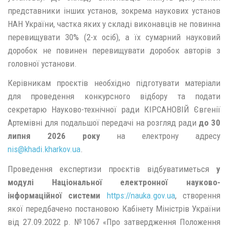
представники інших установ, зокрема наукових установ
НАН України, частка яких у складі виконавців не повинна
перевищувати 30% (2-х осіб), а їх сумарний науковий
доробок не повинен перевищувати доробок авторів з
головної установи.
Керівникам проєктів необхідно підготувати матеріали
для проведення конкурсного відбору та подати
секретарю Науково-технічної ради КІРСАНОВІЙ Євгенії
Артемівні для подальшої передачі на розгляд ради
до 30
липня 2026 року
на електрону адресу
nis@
khadi.kharkov.
ua
.
Проведення експертизи проєктів відбуватиметься
у
модулі Національної електронної науково-
інформаційної системи
https://nauka.gov.ua
, створення
якої передбачено постановою Кабінету Міністрів України
від 27.09.2022 р. №1067 «Про затвердження Положення