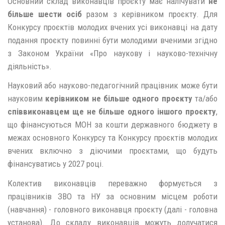
Основний склад виконавців проєкту має налічувати
не
більше шести осіб
разом з керівником проєкту. Для
Конкурсу проєктів молодих вчених усі виконавці на дату
подання проєкту повинні бути молодими вченими згідно
з Законом України «Про наукову і науково-технічну
діяльність».
Науковий або науково-педагогічний працівник може бути
науковим
керівником не більше одного проєкту
та/або
співвиконавцем ще не більше одного іншого проєкту
,
що фінансуються МОН за кошти державного бюджету в
межах основного Конкурсу та Конкурсу проєктів молодих
вчених включно з діючими проєктами, що будуть
фінансуватись у 2027 році.
Колектив виконавців переважно формується з
працівників ЗВО та НУ за основним місцем роботи
(навчання) - головного виконавця проєкту (далі - головна
установа). До складу виконавців можуть долучатися