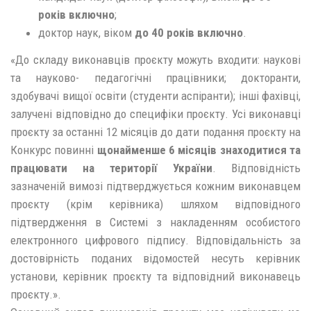
років включно
;
доктор наук, віком
до 40 років включно
.
«До складу виконавців проєкту можуть входити: наукові
та науково- педагогічні працівники; докторанти,
здобувачі вищої освіти (студенти аспіранти); інші фахівці,
залучені відповідно до специфіки проєкту. Усі виконавці
проєкту за останні 12 місяців до дати подання проєкту на
Конкурс повинні
щонайменше 6 місяців знаходитися та
працювати на території України
. Відповідність
зазначеній вимозі підтверджується кожним виконавцем
проєкту (крім керівника) шляхом відповідного
підтвердження в Системі з накладенням особистого
електронного цифрового підпису. Відповідальність за
достовірність поданих відомостей несуть керівник
установи, керівник проєкту та відповідний виконавець
проєкту.».