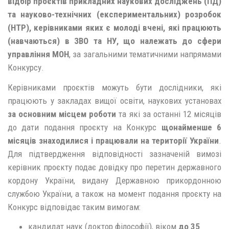
відбір проєктів прикладних наукових досліджень (ПД)
та науково-технічних (експериментальних) розробок
(НТР), керівниками яких є молоді вчені, які працюють
(навчаються) в ЗВО та НУ, що належать до сфери
управління МОН
, за загальними тематичними напрямами
Конкурсу.
Керівниками проєктів можуть бути дослідники, які
працюють у закладах вищої освіти, наукових установах
за основним місцем роботи
та які за останні 12 місяців
до дати подання проєкту на Конкурс
щонайменше 6
місяців знаходилися і працювали на території України
.
Для підтвердження відповідності зазначеній вимозі
керівник проєкту подає довідку про перетин державного
кордону України, видану Державною прикордонною
службою України, а також на момент подання проєкту на
Конкурс відповідає таким вимогам:
кандидат наук (доктор філософії), віком
до 35