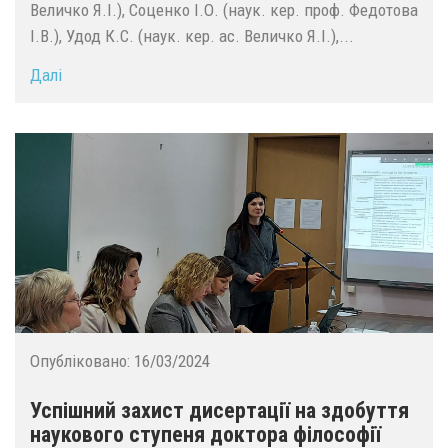
Величко Я.І.), Соценко І.О. (наук. кер. проф. Федотова
І.В.), Удод К.С. (наук. кер. ас. Величко Я.І.),...
Далі
Опубліковано:
16/03/2024
Успішний захист дисертації на здобуття
наукового ступеня доктора філософії