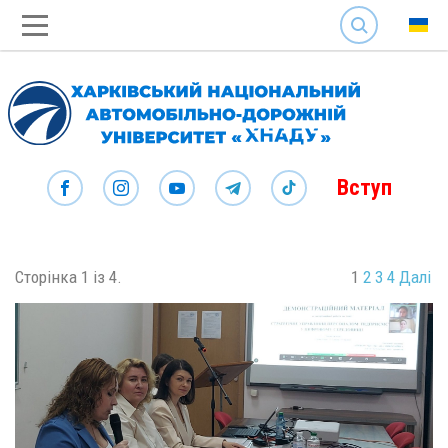
SEARCH
Вступ
Сторінка 1 із 4.
1
2
3
4
Далі