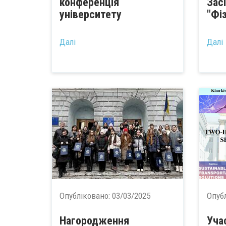
конференція
Зас
університету
"Фі
...
...
Далі
Далі
Опубліковано:
03/03/2025
Опуб
Нагородження
Уча