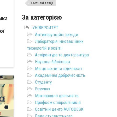
Гостьові лекції
За категорією
зика
УНІВЕРСИТЕТ
ої
Антикорупційні заходи
Лабораторія інноваційних
технологій в освіті
Аспірантура та докторантура
Наукова бібліотека
Місце шани та вдячності
Академічна доброчесність
Студенту
Erasmus
Міжнародна діяльність
Профком співробітників
Освітній центр AUTODESK
Рада студентського