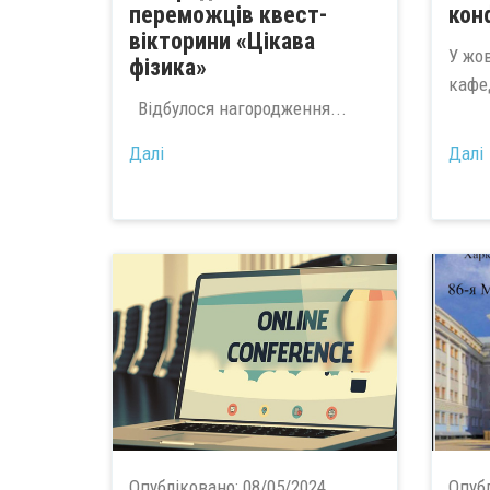
переможців квест-
кон
вікторини «Цікава
У жов
фізика»
кафе
Відбулося нагородження...
Далі
Далі
Опубліковано:
08/05/2024
Опуб