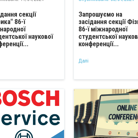
ідання секції
Запрошуємо на
ика" 86-ї
засідання секції Фі
народної
86-ї міжнародної
дентської наукової
студентської науков
еренції...
конференції...
Далі