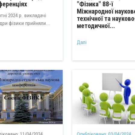
ференціях
"Фізика" 88-ї
Міжнародної науков
тні 2024 р. викладачі
технічної та науково
дри фізики прийняли...
методичної...
Далі
ліковано:
11/04/2024
Опубліковано:
03/04/2024