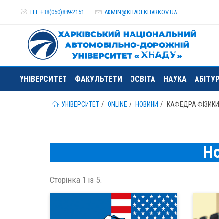
TEL:+38(050)889-2151
ADMIN@
KHADI.KHARKOV.
UA
УНІВЕРСИТЕТ
ФАКУЛЬТЕТИ
ОСВІТА
НАУКА
АБІТУ
УНІВЕРСИТЕТ
ONLINE
НОВИНИ
КАФЕДРА ФІЗИКИ
Н
Сторінка 1 із 5.