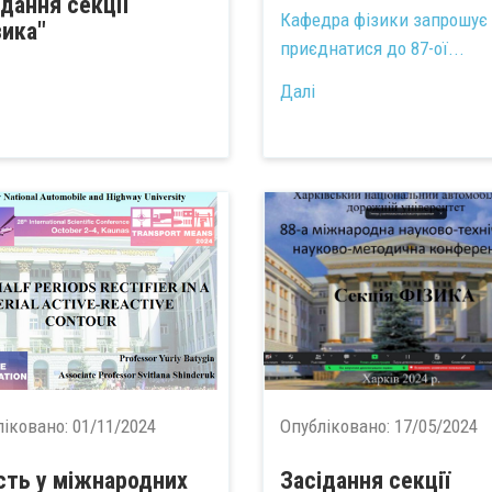
ідання секції
Кафедра фізики запрошує 
зика"
приєднатися до 87-ої...
Далі
ліковано:
01/11/2024
Опубліковано:
17/05/2024
сть у міжнародних
Засідання секції