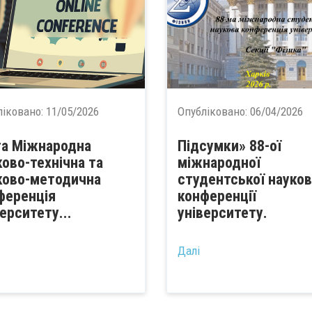
ліковано:
11/05/2026
Опубліковано:
06/04/2026
та Міжнародна
Підсумки» 88-ої
ково-технічна та
міжнародної
ково-методична
студентської науков
ференція
конференції
верситету...
університету.
...
Далі