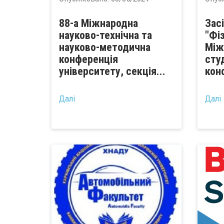
88-а Міжнародна
Зас
науково-технічна та
"Фіз
науково-методична
Між
конференція
сту
університету, секція...
конф
Далі
Далі