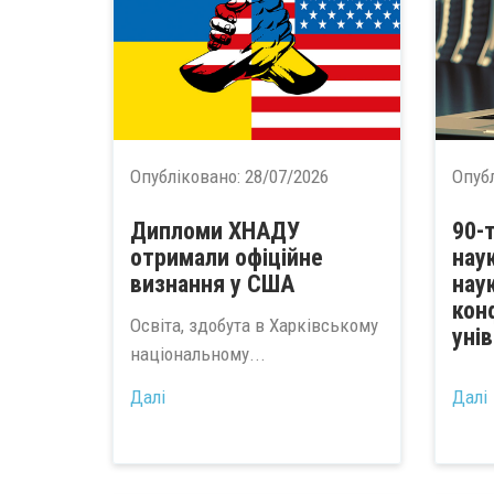
Опубліковано:
28/07/2026
Опуб
Дипломи ХНАДУ
90-
отримали офіційне
нау
визнання у США
нау
кон
Освіта, здобута в Харківському
уні
національному...
Далі
Далі