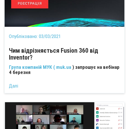
Опубліковано:
03/03/2021
Чим відрізняється Fusion 360 від
Inventor?
Група компаній МУК (
muk.ua
) запрошує на вебінар
4 березня
Далі