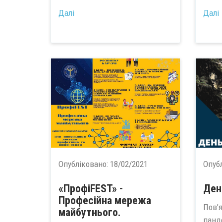
...
Далі
Далі
Опубліковано:
18/02/2021
Опуб
«ПрофіFEST» -
Ден
Професійна мережа
Пов’
майбутнього.
панд