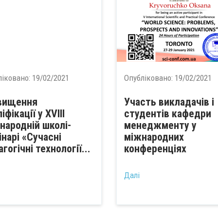
ліковано:
19/02/2021
Опубліковано:
19/02/2021
вищення
Участь викладачів і
іфікації у ХVІII
студентів кафедри
народній школі-
менеджменту у
інарі «Сучасні
міжнародних
гогічні технології...
конференціях
...
Далі