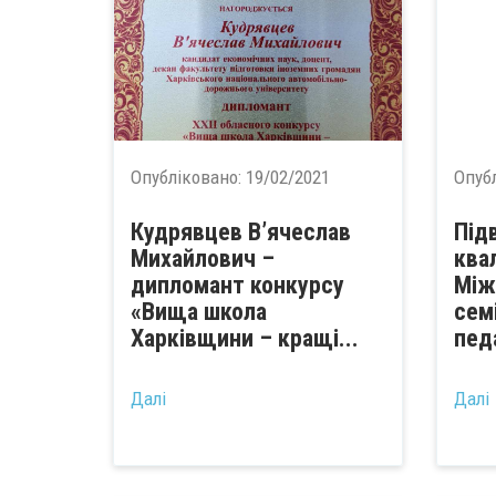
Опубліковано:
19/02/2021
Опуб
Кудрявцев В’ячеслав
Під
Михайлович –
квал
дипломант конкурсу
Між
«Вища школа
сем
Харківщини – кращі...
педа
Далі
Далі