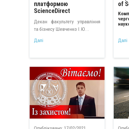
платформою
of 
ScienceDirect
Комп
черг
Декан факультету управління
наук
та бізнесу Шевченко І.Ю...
Далі
Далі
Опубліковано:
17/02/2021
Опуб