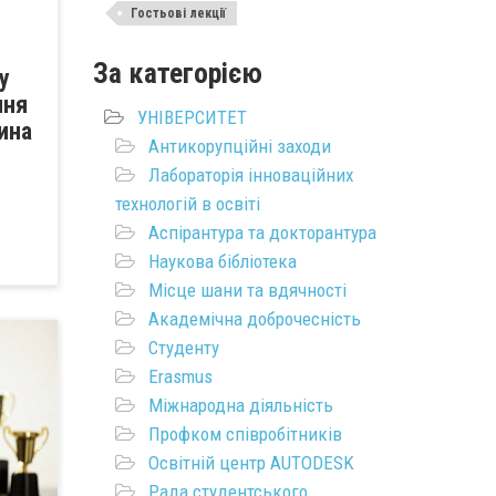
Гостьові лекції
За категорією
у
ння
УНІВЕРСИТЕТ
ина
Антикорупційні заходи
Лабораторія інноваційних
технологій в освіті
Аспірантура та докторантура
Наукова бібліотека
Місце шани та вдячності
Академічна доброчесність
Студенту
Erasmus
Міжнародна діяльність
Профком співробітників
Освітній центр AUTODESK
Рада студентського