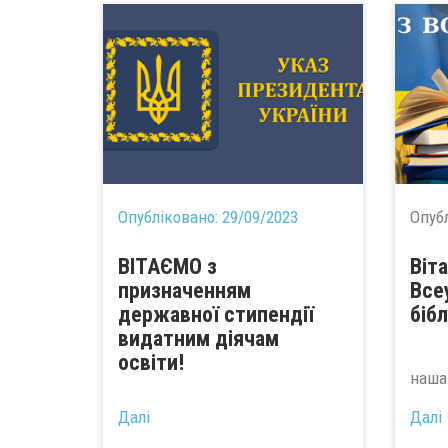
Опубліковано:
29/09/2023
Опуб
ВІТАЄМО з
Віт
призначенням
Все
державної стипендії
біб
видатним діячам
В о
освіти!
наша 
...
Далі
Далі