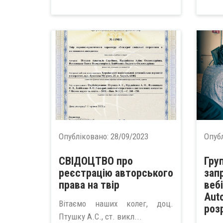
Опубліковано:
28/09/2023
Опуб
СВІДОЦТВО про
Гру
реєстрацію авторського
зап
права на твір
веб
Aut
Вітаємо наших колег, доц.
розр
Птушку А.С., ст. викл...