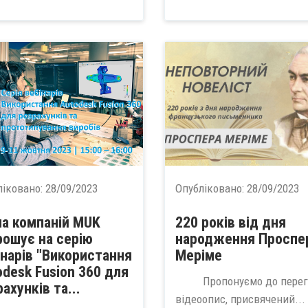
ліковано:
28/09/2023
Опубліковано:
28/09/2023
па компаній MUK
220 років від дня
рошує на серію
народження Проспе
інарів "Використання
Меріме
odesk Fusion 360 для
Пропонуємо до перег
ахунків та...
відеоопис, присвячений...