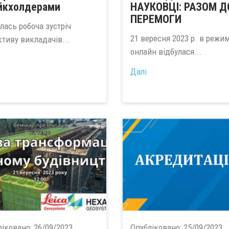
йкхолдерами
НАУКОВЦІ: РАЗОМ Д
ПЕРЕМОГИ
лась робоча зустріч
21 вересня 2023 р. в режим
ктиву викладачів...
онлайн відбулася...
Далі
ліковано:
26/09/2023
Опубліковано:
25/09/2023