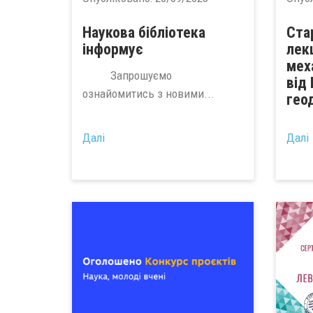
Наукова бібліотека
Ста
інформує
лек
мех
Запрошуємо
від 
ознайомитись з новими...
гео
...
Далі
Далі