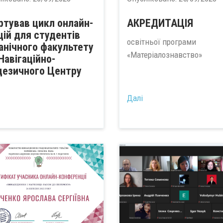
ртував цикл онлайн-
АКРЕДИТАЦІЯ
цій для студентів
освітньої програми
анічного факультету
«Матеріалознавство»
Навігаційно-
дезичного Центру
Далі