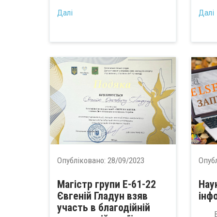
Далі
Далі
Опубліковано:
28/09/2023
Опуб
Магістр групи Е-61-22
Нау
Євгеній Гладун взяв
інф
участь в благодійній
Вид