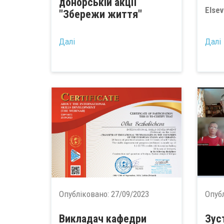
донорській акції
Elsev
"Збережи життя"
...
Далі
Далі
Опубліковано:
27/09/2023
Опуб
Викладач кафедри
Зуст