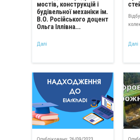
мостів, конструкцій і
сте
будівельної механіки ім.
Відбу
В.О. Російського доцент
коле
Ольга Іллівна...
Далі
Далі
Опубліковано:
26/09/2023
Опуб