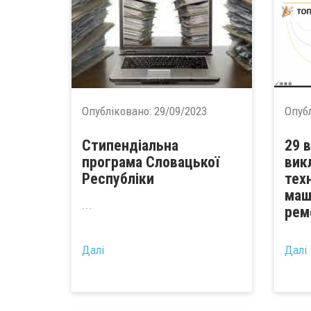
Опубліковано:
29/09/2023
Опуб
Стипендіальна
29 
програма Словацької
вик
Республіки
тех
маш
...
рем
Далі
Далі