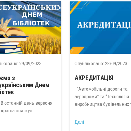
ліковано:
29/09/2023
Опубліковано:
28/09/2023
аємо з
АКРЕДИТАЦІЯ
українським Днем
“Автомобільні дороги та
ліотек
аеродроми” та “Технологія
станній день вересня
виробництва будівельних т
країна святкує...
Далі