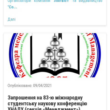
Організатори: компанія "
Лінгвіст
" та видавництво
"
Co...
Далі
Опубліковано:
09/04/2021
Запрошення на 83-ю міжнародну
студентську наукову конференцію
ХНАДУ (секція «Менеджмент»)