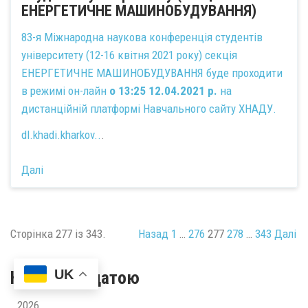
ЕНЕРГЕТИЧНЕ МАШИНОБУДУВАННЯ)
83-я Міжнародна наукова конференція студентів
університету (12-16 квітня 2021 року) секція
ЕНЕРГЕТИЧНЕ МАШИНОБУДУВАННЯ буде проходити
в режимі он-лайн
о 13:25 12.04.2021 р.
на
дистанційній платформі Навчального сайту ХНАДУ.
dl.khadi.kharkov..
.
Далі
Сторінка 277 із 343.
Назад
1
…
276
277
278
…
343
Далі
UK
Новини за датою
2026