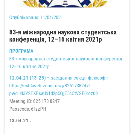
Опубліковано:
11/04/2021
83-я міжнародна наукова студентська
конференція, 12–16 квітня 2021р
ПРОГРАМА
83-ї міжнародної студентської наукової конференції
12–16 квітня 2021р
12.04.21 (13-25)
– засідання секції філософії
https://us04web.zoom.us/j/8251738247?
pwd=N3Y2TXBsaUx1d2p5QjE5cCtVSE0rdz09
Meeting ID: 825 173 8247
Passcode: 6fzzPH
13.04.21...