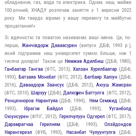
обладнання, газ, вода та електрика. Однак наш, майже
100-річний, ХНАДУ розпочав заняття з 1 вересня 2022
року. Ми твердо віримо у вашу перемогу та майбутнє
процвітання!»
Зі вдячністю та повагою називаємо ваші імена. Це, по-
перше,
Жанчівдорж Даваасурен
(випуск ДБФ, 1993 р.),
який підтримав наш університет сумою більше, ніж 1
тисяча доларів! Також це
Нямжав Адилби
ш
(ДБФ, 1980),
Ганбаатар Гангаа
(ФТС, 2013),
Халзан Хурелбаатар
(ДБФ,
1993),
Батзаяа Монхбат
(ФТС, 2012),
Батбаяр Халіун
(ДБФ,
2016),
Даваадорж Заансух
(ДБФ, 2012),
Аюуш Жамсран
(ФТС, 2010),
Шархуу
(ДБФ),
Далхсүрен Баттулга
(ФТС, 2012),
Ренценноров Нарантуяа
(ДБФ, 1994),
Ням Семжид
(ДБФ,
1993),
Ібрагім Байдол
(ДБФ, 1993),
Ууганболд
Оюунсурен
(ФПІГ, 2012),
Герелчулуун Одгерел
(ФТС, 2017),
Дарамрагчаа Герелням
(ДБФ, 1993),
Олзйдондов
Нарангереэл
(ФУБ, 1993),
Насанбат Чулуунтулга
(ДБФ,