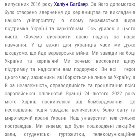
випускник 2016 року
Халіун Батбаяр
. За його допомогою
було створено звернення до керівництва та викладачів
нашого університету, в якому виражається щира
підтримка Україні та харків'янам. Ось уривок з цього
листа: «Хочемо висловити свою подяку за наше
навчання. У ці важкі для українців часи ми дуже
шкодуємо, що йде варварська війна. Ми завжди на боці
України та харків'ян! Ми хочемо висловити щиру
підтримку та надіслати вам подарунок. Ви всі – герої
цього часу, захисники, які борються не лише за Україну, а
й за незалежність, справедливість та процвітання всієї
європейської спільноти! Вранці 24 лютого 2022 року
місто Харків прокинулося від бомбардування. Це
несподівана подія завдала величезного болю світу та
миротворчій країні Україні. Наш університет теж сильно
постраждав. Ми знаємо, що були пошкоджені лекційні
зали, студентські гуртожитки, телекомунікаційне