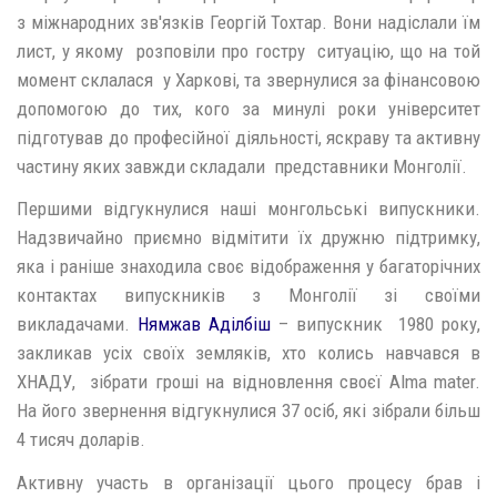
з міжнародних зв'язків Георгій Тохтар. Вони надіслали їм
лист, у якому розповіли про гостру ситуацію, що на той
момент склалася у Харкові, та звернулися за фінансовою
допомогою до тих, кого за минулі роки університет
підготував до професійної діяльності, яскраву та активну
частину яких завжди складали представники Монголії.
Першими відгукнулися наші монгольські випускники.
Надзвичайно приємно відмітити їх дружню підтримку,
яка і раніше знаходила своє відображення у багаторічних
контактах випускників з Монголії зі своїми
викладачами.
Нямжав Аділбіш
– випускник 1980 року,
закликав усіх своїх земляків, хто колись навчався в
ХНАДУ, зібрати гроші на відновлення своєї Alma mater.
На його звернення відгукнулися 37 осіб, які зібрали більш
4 тисяч доларів.
Активну участь в організації цього процесу брав і