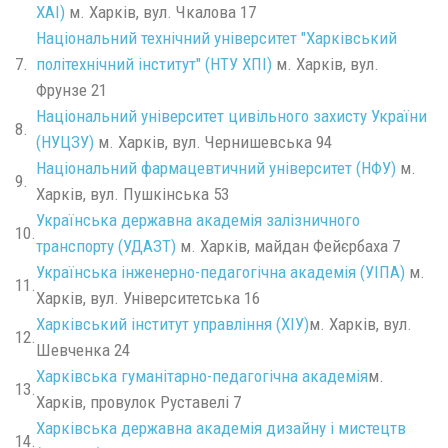
ХАІ)
м. Харків, вул. Чкалова 17
Національний технічний університет "Харківський
7.
політехнічний інститут" (НТУ ХПІ)
м. Харків, вул.
Фрунзе 21
Національний університет цивільного захисту України
8.
(НУЦЗУ)
м. Харків, вул. Чернишевська 94
Національний фармацевтичний університет (НФУ)
м.
9.
Харків, вул. Пушкінська 53
Українська державна академія залізничного
10.
транспорту (УДАЗТ)
м. Харків, майдан Фейєрбаха 7
Українська інженерно-педагогічна академія (УІПА)
м.
11.
Харків, вул. Університетська 16
Харкiвський iнститут управлiння (ХІУ)
м. Харкiв, вул.
12.
Шевченка 24
Харківська гуманітарно-педагогічна академія
м.
13.
Харків, провулок Руставелі 7
Харківська державна академія дизайну і мистецтв
14.