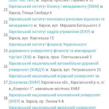
(ХІБС УБС НБУ)
м. Харків, проспект Перемоги 55
Харківський інститут бізнесу і менеджменту (ХІБМ)
м.
22.
Харків, Площа Свободи 6
Харківський інститут економіки ринкових відносин та
23.
менеджменту
м. Харків, вул. Маршала Батицького 5
Харківський інститут кадрів управління (ХІКУ)
м.
24.
Харків, вул. Киргизька 15
Харківський інститут фінансів Українського
25.
державного університету фінансів та міжнародної
торгівлі (ХІФ)
м. Харків, пров. Плетньовський 5
Харківський національний автомобільно-дорожній
26.
університет (ХНАДУ)
м. Харків, вул. Петровського 25
Харківський національний аграрний університет ім.
27.
Докучаєва (ХНАУ)
Харківська обл., Харківський р-н, п/
в „Комуніст-1”, навчальне містечко ХНАУ
Харківський національний економічний університет
28.
(ХНЕУ)
м. Харків, пр. Леніна 9-А
Харківський національний медичний університет