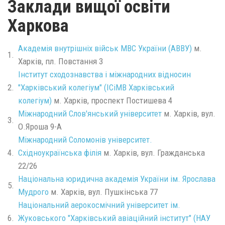
Заклади вищої освіти
Харкова
Академія внутрішніх військ МВС України (АВВУ)
м.
1.
Харків, пл. Повстання 3
Інститут сходознавства і міжнародних відносин
2.
"Харківський колегіум" (ІСіМВ Харківський
колегіум)
м. Харків, проспект Постишева 4
Міжнародний Слов'янський університет
м. Харків, вул.
3.
О.Яроша 9-А
Міжнародний Соломонів університет.
4.
Східноукраїнська філія
м. Харків, вул. Гражданська
22/26
Національна юридична академія України ім. Ярослава
5.
Мудрого
м. Харків, вул. Пушкінська 77
Національний аерокосмічний університет ім.
6.
Жуковського "Харківський авіаційний інститут" (НАУ