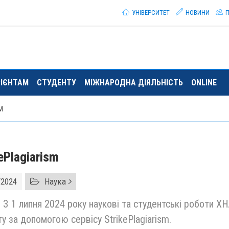
УНІВЕРСИТЕТ
НОВИНИ
П
РІЄНТАМ
СТУДЕНТУ
МІЖНАРОДНА ДІЯЛЬНІСТЬ
ONLINE
M
ePlagiarism
/2024
Наука
!
З 1 липня 2024 року наукові та студентські роботи Х
ту за допомогою сервісу StrikePlagiarism.