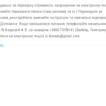
ідальні за перевірку отримають запрошення на електронну по
увайте перевірити папки спам, рекламу та ін.) Переходьте за
ням, реєструйтеся, вивчайте інструкцію та навчальні відеорол
і Допомога. Якщо залишилися питання, телефонуйте начальник
 ІВ Азаровій А.В. за номером +380677058141 (Вайбер, Телеграм
теся на електронну пошту is.khnadu@gmail.com
ад