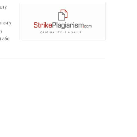
шту
іки у
у
) або