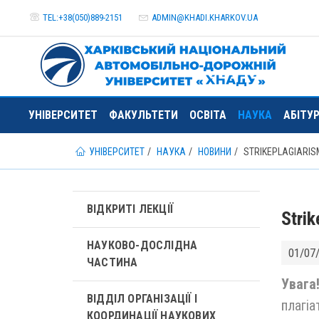
TEL:+38(050)889-2151
ADMIN@
KHADI.KHARKOV.
UA
УНІВЕРСИТЕТ
ФАКУЛЬТЕТИ
ОСВІТА
НАУКА
АБІТУ
УНІВЕРСИТЕТ
НАУКА
НОВИНИ
STRIKEPLAGIARIS
ВІДКРИТІ ЛЕКЦІЇ
Strik
НАУКОВО-ДОСЛІДНА
01/07
ЧАСТИНА
Увага
ВІДДІЛ ОРГАНІЗАЦІЇ І
плагіа
КООРДИНАЦІЇ НАУКОВИХ