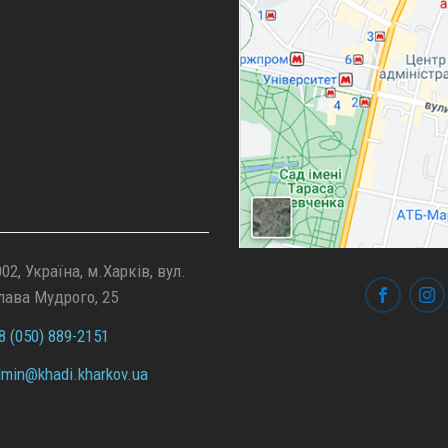
02, Україна, м.Харків, вул.
лава Мудрого, 25
 (050) 889-2151
min@
khadi.kharkov.
ua