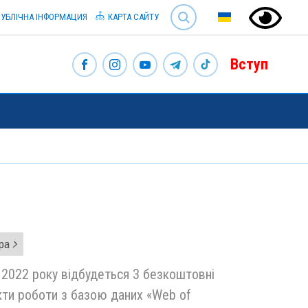
SEARCH
УБЛІЧНА ІНФОРМАЦИЯ
КАРТА САЙТУ
Вступ
ура
я 2022 року відбудеться 3 безкоштовні
екти роботи з базою даних «Web of