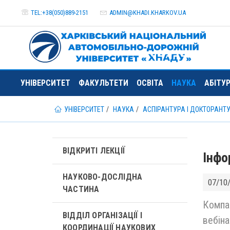
TEL:+38(050)889-2151
ADMIN@
KHADI.KHARKOV.
UA
УНІВЕРСИТЕТ
ФАКУЛЬТЕТИ
ОСВІТА
НАУКА
АБІТУ
УНІВЕРСИТЕТ
НАУКА
АСПІРАНТУРА І ДОКТОРАНТ
ВІДКРИТІ ЛЕКЦІЇ
Інфо
НАУКОВО-ДОСЛІДНА
07/10
ЧАСТИНА
Компан
ВІДДІЛ ОРГАНІЗАЦІЇ І
вебіна
КООРДИНАЦІЇ НАУКОВИХ