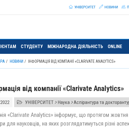
УНІВЕРСИТЕТ
НОВИНИ
П
РІЄНТАМ
СТУДЕНТУ
МІЖНАРОДНА ДІЯЛЬНІСТЬ
ONLINE
УРА
НОВИНИ
ІНФОРМАЦІЯ ВІД КОМПАНІЇ «CLARIVATE ANALYTICS»
рмація від компанії «Clarivate Analytics»
/2022
УНІВЕРСИТЕТ
Наука
Аспірантура та докторант
ія «Clarivate Analytics» інформує, що протягом жовтн
ри для науковців, на яких розглядатимуться різні асп