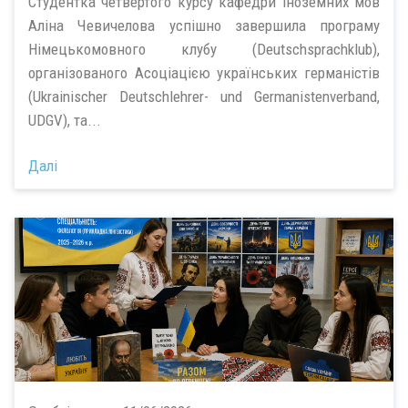
Студентка четвертого курсу кафедри іноземних мов
Аліна Чевичелова успішно завершила програму
Німецькомовного клубу (Deutschsprachklub),
організованого Асоціацією українських германістів
(Ukrainischer Deutschlehrer- und Germanistenverband,
UDGV), та...
Далі