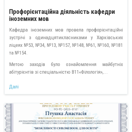
Профорієнтаційна діяльність кафедри
іноземних мов
Кафедра іноземних мов провела профорієнтаційні
зустрічі з одинадцятикласниками у Харківських
ліцеях №53, №34, №13, №157, №148, №61, №160, №181
та №154.
Метою заходів було ознайомлення майбутніх
абітурієнтів зі спеціальністю В11«Філологія»,...
Далі