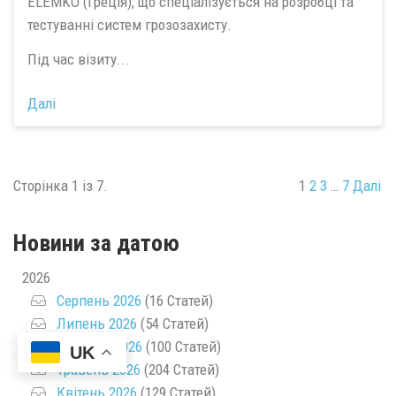
ELEMKO (Греція), що спеціалізується на розробці та
тестуванні систем грозозахисту.
Під час візиту...
Далі
Сторінка 1 із 7.
1
2
3
…
7
Далі
Новини за датою
2026
Серпень 2026
(16 Статей)
Липень 2026
(54 Статей)
Червень 2026
(100 Статей)
UK
Травень 2026
(204 Статей)
Квітень 2026
(129 Статей)