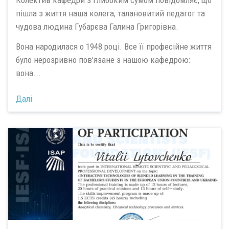
Колектив кафедри з глибоким сумом повідомляє, що
пішла з життя наша колега, талановитий педагог та
чудова людина Губарєва Галина Григорівна.
Вона народилася о 1948 році. Все її професійне життя
було нерозривно пов'язане з нашою кафедрою:
вона...
Далі