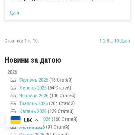
Далі
Сторінка 1 із 10.
1
2
3
…
10
Далі
Новини за датою
2026
Серпень 2026
(16 Статей)
Липень 2026
(54 Статей)
Червень 2026
(100 Статей)
Травень 2026
(204 Статей)
Квітень 2026
(129 Статей)
Березень 2026
(160 Статей)
UK
Лютий 2026
(91 Статей)
Січень 2026
(84 Статей)