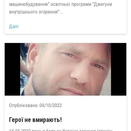
машинобудування” освітньої програми “Двигуни
внутрішнього згорання”...
Далі
Опубліковано:
04/10/2022
Герої не вмирають!
15.05.2022 року в боях за Україну загинув Істомін