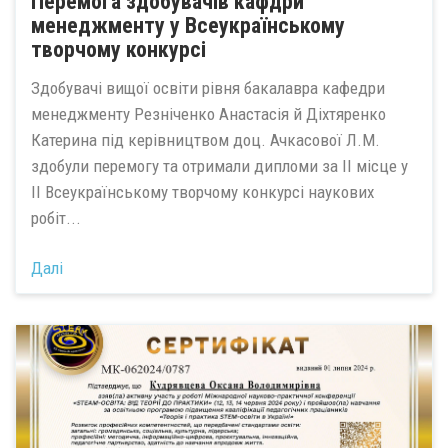
Перемога здобувачів кафдри
менеджменту у Всеукраїнському
творчому конкурсі
Здобувачі вищої освіти рівня бакалавра кафедри
менеджменту Резніченко Анастасія й Діхтяренко
Катерина під керівництвом доц. Ачкасової Л.М.
здобули перемогу та отримали дипломи за ІІ місце у
ІІ Всеукраїнському творчому конкурсі наукових
робіт...
Далі