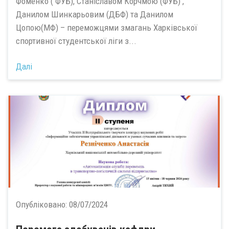
Фоменко ( ФУБ), Станіславом Корчмою (ФУБ) ,
Данилом Шинкарьовим (ДБФ) та Данилом
Цопою(МФ) – переможцями змагань Харківської
спортивної студентської ліги з...
Далі
Опубліковано:
08/07/2024