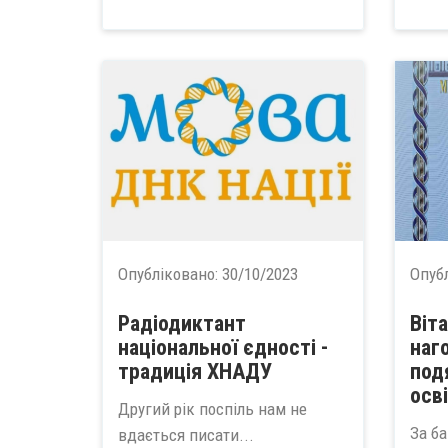
Опубліковано:
30/10/2023
Опуб
Радіодиктант
Віт
національної єдності -
наг
традиція ХНАДУ
под
осві
Другий рік поспіль нам не
За ба
вдається писати...