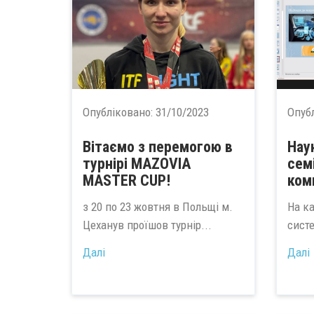
Опубліковано:
31/10/2023
Опуб
Вітаємо з перемогою в
Нау
турнірі MAZOVIA
сем
MASTER CUP!
ком
з 20 по 23 жовтня в Польщі м.
На к
Цеханув проїшов турнір...
систе
Далі
Далі