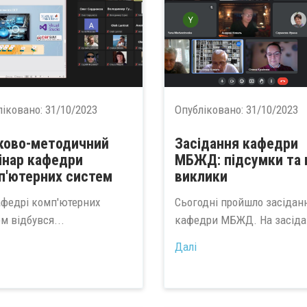
ліковано:
31/10/2023
Опубліковано:
31/10/2023
ково-методичний
Засідання кафедри
інар кафедри
МБЖД: підсумки та 
п'ютерних систем
виклики
афедрі комп'ютерних
Сьогодні пройшло засідан
м відбувся...
кафедри МБЖД. На засідан
Далі