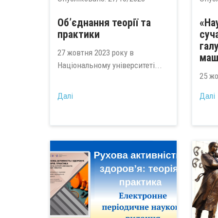
Об’єднання теорії та
«Нау
практики
суч
гал
27 жовтня 2023 року в
маш
Національному університеті...
25 жо
Далі
Далі