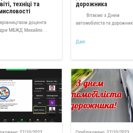
віті, техніці та
дорожника
мисловості
Вітаємо з Днем
керівництвом доцента
автомобіліста та дорожник
дри МБЖД Михайло...
Далі
ліковано:
27/10/2023
Опубліковано:
27/10/2023