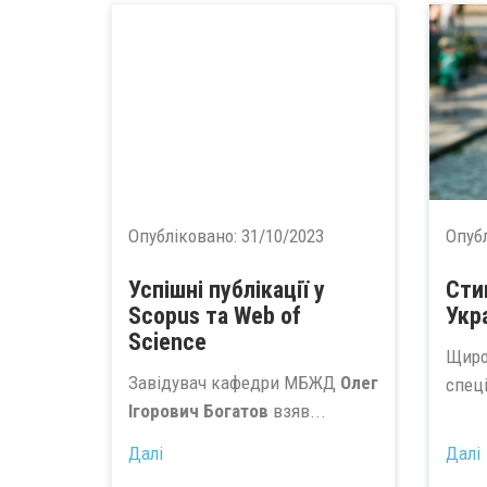
Опубліковано:
31/10/2023
Опуб
Успішні публікації у
Сти
Scopus та Web of
Укр
Science
Щиро
Завідувач кафедри МБЖД
Олег
спеці
Ігорович Богатов
взяв...
Далі
Далі