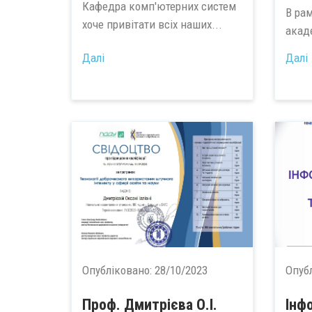
Кафедра комп'ютерних систем
В ра
хоче привітати всіх наших...
акаде
Далі
Далі
Опубліковано:
28/10/2023
Опуб
Проф. Дмитрієва О.І.
Інф