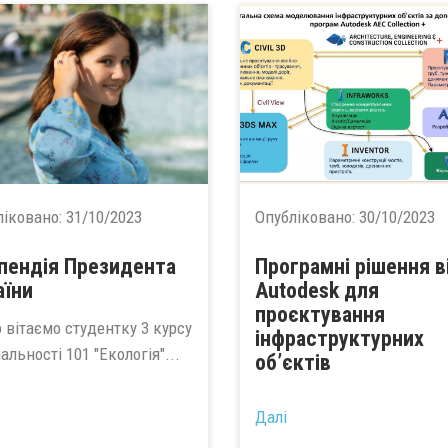
ліковано:
31/10/2023
Опубліковано:
30/10/2023
пендія Президента
Програмні рішення в
аїни
Autodesk для
проєктування
 вітаємо студентку 3 курсу
інфраструктурних
альності 101 "Екологія"...
об’єктів
...
Далі