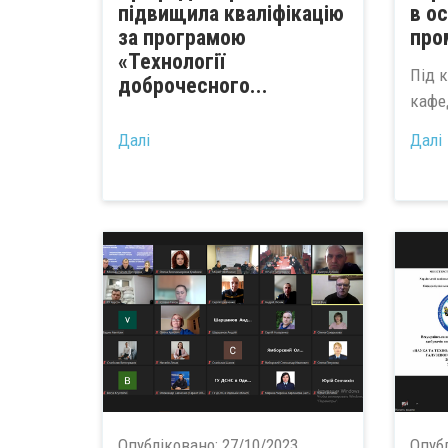
підвищила кваліфікацію
в ос
за програмою
про
«Технології
Під 
доброчесного...
кафе
Далі
Далі
Опубліковано:
27/10/2023
Опуб