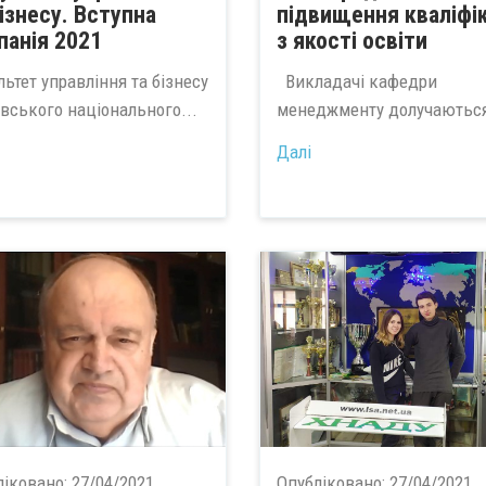
бізнесу. Вступна
підвищення кваліфік
панія 2021
з якості освіти
ьтет управління та бізнесу
Викладачі кафедри
івського національного...
менеджменту долучаються
Далі
ліковано:
27/04/2021
Опубліковано:
27/04/2021