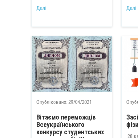
Далі
Далі
Опубліковано:
29/04/2021
Опуб
Вітаємо переможців
Зас
Всеукраїнського
фіз
конкурсу студентських
28 кв