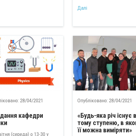
Далі
ліковано:
28/04/2021
Опубліковано:
28/04/2021
ідання кафедри
«Будь-яка річ існує 
ики
тому ступеню, в як
її можна виміряти»
ітня (середа) о 13-30 у