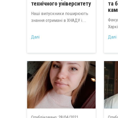
технічного університету
та 
кам
Наші випускники поширюють
Факул
знання отримані в ХНАДУ і...
Харк
Далі
Далі
Опубліковано:
28/04/2021
Опуб