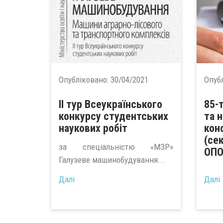
Опубліковано:
30/04/2021
Опуб
ІІ тур Всеукраїнського
85-
конкурсу студентських
та 
наукових робіт
кон
(се
за спеціальністю «МЗР»
ОПО
Галузеве машинобудування...
Далі
Далі