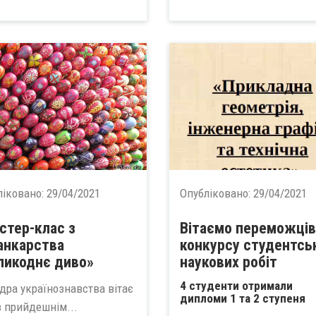
ліковано:
29/04/2021
Опубліковано:
29/04/2021
стер-клас з
Вітаємо переможців
анкарства
конкурсу студентсь
ликоднє диво»
наукових робіт
4 студенти отримали
дра українознавства вітає
дипломи 1 та 2 ступеня
з прийдешнім...