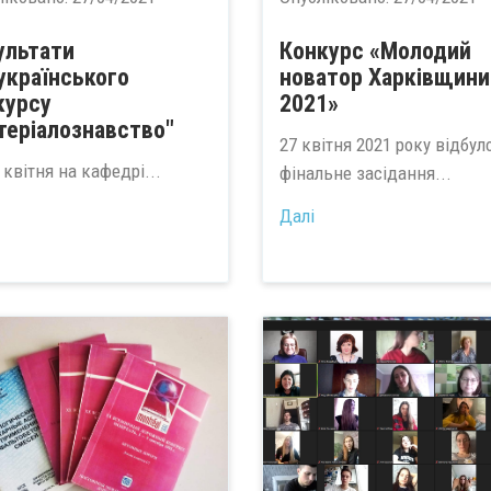
ультати
Конкурс «Молодий
українського
новатор Харківщини
курсу
2021»
теріалознавство"
27 квітня 2021 року відбул
 квітня на кафедрі...
фінальне засідання...
Далі