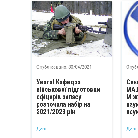
Опубліковано:
30/04/2021
Опуб
Увага! Кафедра
Сек
військової підготовки
МА
офіцерів запасу
Між
розпочала набір на
нау
2021/2023 рік
нау
...
Далі
Далі