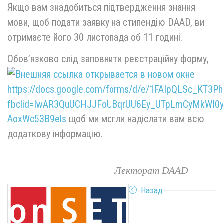
Якщо вам знадобиться підтвердження знання
мови, щоб подати заявку на стипендію DAAD, ви
отримаєте його 30 листопада об 11 годині.
Обов’язково слід заповнити реєстраційну форму,
https://docs.google.com/forms/d/e/1FAIpQLSc_KT3
fbclid=IwAR3QuUCHJJFoUBqrUU6Ey_UTpLmCyMkWI0y
AoxWc53B9els
щоб ми могли надіслати вам всю
додаткову інформацію.
Лекторат DAAD
Назад