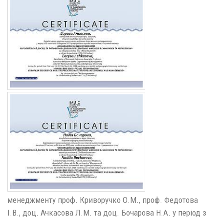
менеджменту проф. Криворучко О.М., проф. Федотова
І.В., доц. Ачкасова Л.М. та доц. Бочарова Н.А. у період з