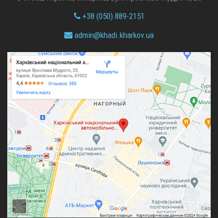
+38 (050) 889-2151
admin@
khadi.kharkov.
ua