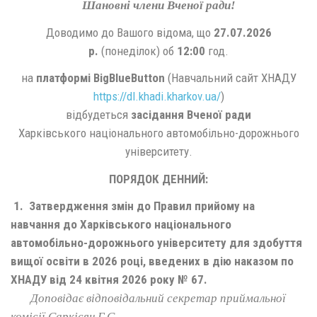
Шановні члени Вченої ради!
Доводимо до Вашого відома, що
27
.07
.2026
р.
(понеділок) об
12:00
год.
на
платформі BigBlueButton
(Навчальний сайт ХНАДУ
https://dl.khadi.kharkov.ua/
)
відбудеться
засідання Вченої ради
Харківського національного автомобільно-дорожнього
університету.
ПОРЯДОК ДЕННИЙ:
1.
Затвердження змін до Правил прийому на
навчання до Харківського національного
автомобільно-дорожнього університету для здобуття
вищої освіти в 2026 році, введених в дію наказом по
ХНАДУ від 24 квітня 2026 року № 67.
Доповідає відповідальний секретар приймальної
комісії Саркісян Г.С.