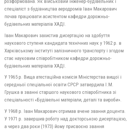
розформована. Як військовий інженер-будівельник і
спеціаліст з будівництва аеродромів Іван Макарович
почав працювати асистентом кафедри дорожньо-
будівельних матеріалів ХАДІ.
Іван Макарович захистив дисертацію на здобуття
наукового ступеня кандидата технічних наук у 1962 р. в
Харківському інституті залізничного транспорту і згодом
стає науковим співробітником кафедри дорожньо-
будівельних матеріалів ХАДІ.
У 1965 р. Вища атестаційна комісія Міністерства вищої і
середньої спеціальної освіти СРСР затвердила І.М.
Грушка в званні старшого наукового співробітника зі
спеціальності «Будівельні матеріали, деталі та вироби».
У 1968 р. Іван Макарович отримав вчене звання доцента.
У 1971 р. завершив роботу над докторською дисертацією,
а через два роки (1973) йому присвоєно звання