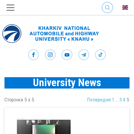
SEARCH
University News
Сторінка 5 з 5.
Попередня
1
…
3
4
5