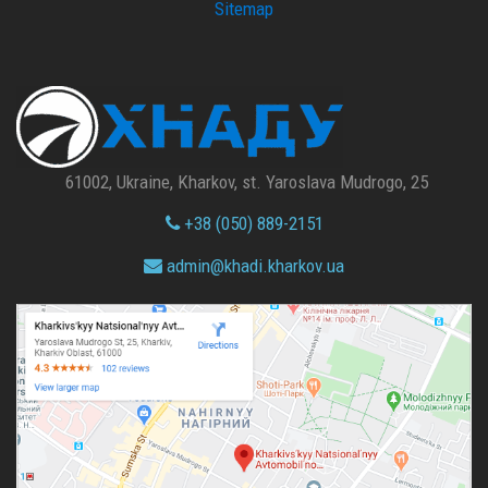
Sitemap
61002, Ukraine, Kharkov, st. Yaroslava Mudrogo, 25
+38 (050) 889-2151
admin@
khadi.kharkov.
ua