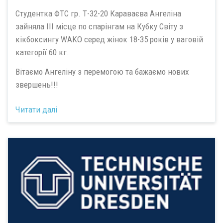
Студентка ФТС гр. Т-32-20 Караваєва Ангеліна
зайняла III місце по спарінгам на Кубку Світу з
кікбоксингу WAKO серед жінок 18-35 років у ваговій
категорії 60 кг.
Вітаємо Ангеліну з перемогою та бажаємо нових
звершень!!!
Читати далі