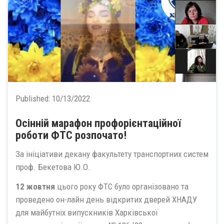
Published:
10/13/2022
Осінній марафон профорієнтаційної
роботи ФТС розпочато!
За ініціативи декану факультету транспортних систем
проф. Бекетова Ю.О.
12 жовтня
цього року ФТС було організовано та
проведено он-лайн день відкритих дверей ХНАДУ
для майбутніх випускників Харківської