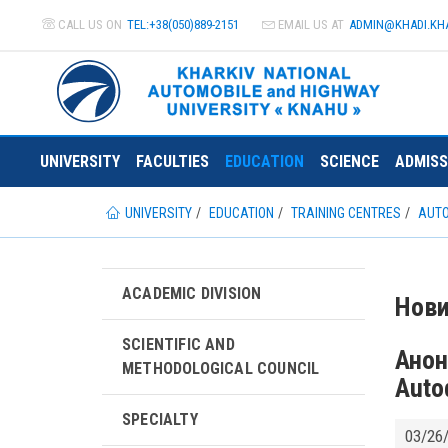
CALL US ON
TEL:+38(050)889-2151
EMAIL US AT
ADMIN@
KHADI.KH
UNIVERSITY
FACULTIES
EDUCATION
SCIENCE
ADMISS
UNIVERSITY
EDUCATION
TRAINING CENTRES
AUTO
ACADEMIC DIVISION
Нов
SCIENTIFIC AND
Анон
METHODOLOGICAL COUNCIL
Auto
SPECIALTY
03/26