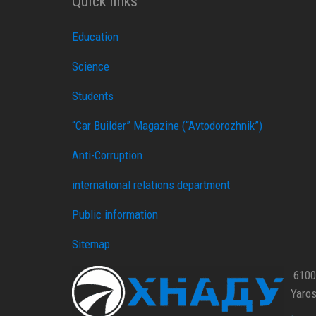
Quick links
Education
Science
Students
“Car Builder” Magazine (“Avtodorozhnik”)
Anti-Corruption
international relations department
Public information
Sitemap
61002
Yaros