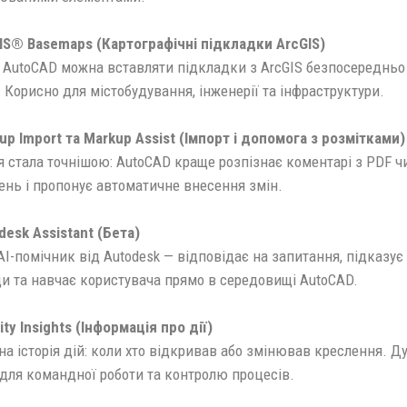
IS® Basemaps (Картографічні підкладки ArcGIS)
у AutoCAD можна вставляти підкладки з ArcGIS безпосередньо
 Корисно для містобудування, інженерії та інфраструктури.
up Import та Markup Assist (Імпорт і допомога з розмітками)
я стала точнішою: AutoCAD краще розпізнає коментарі з PDF ч
ень і пропонує автоматичне внесення змін.
desk Assistant (Бета)
I-помічник від Autodesk — відповідає на запитання, підказує
и та навчає користувача прямо в середовищі AutoCAD.
ity Insights (Інформація про дії)
а історія дій: коли хто відкривав або змінював креслення. Д
 для командної роботи та контролю процесів.