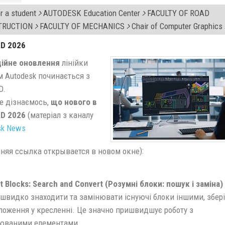
r a student
AUTODESK Education Center
FACULTY OF ROAD
TRUCTION
FACULTY OF MECHANICS
Chair of Computer Graphics
D 2026
ійне оновлення
лінійки
м Autodesk починається з
D.
е дізнаємось,
що нового в
AD 2026
(матеріал з каналу
sk News
):
t Blocks: Search and Convert (Розумні блоки: пошук і заміна)
швидко знаходити та замінювати існуючі блоки іншими, збер
оложення у кресленні. Це значно пришвидшує роботу з
юваними елементами.