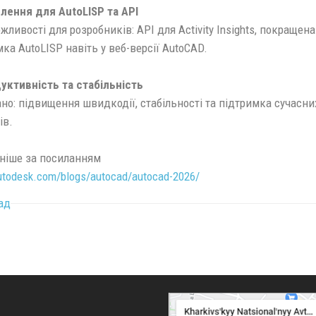
лення для AutoLISP та API
жливості для розробників: API для Activity Insights, покращена
ка AutoLISP навіть у веб-версії AutoCAD.
уктивність та стабільність
но: підвищення швидкодії, стабільності та підтримка сучасни
ів.
ніше за посиланням
odesk.com/blogs/autocad/autocad-2026/
ад