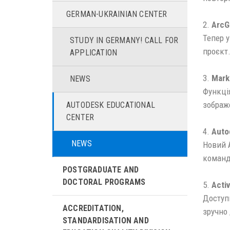
GERMAN-UKRAINIAN CENTER
2.
ArcG
Тепер 
STUDY IN GERMANY! CALL FOR
проєкт.
APPLICATION
3.
Mark
NEWS
Функці
зображ
AUTODESK EDUCATIONAL
CENTER
4.
Auto
NEWS
Новий A
команд
POSTGRADUATE AND
DOCTORAL PROGRAMS
5.
Activ
Доступн
ACCREDITATION,
зручно
STANDARDISATION AND