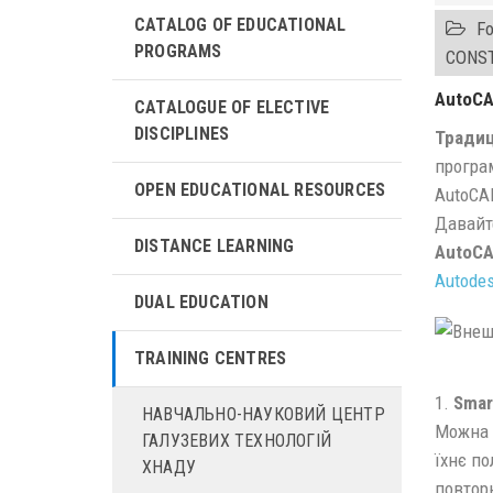
CATALOG OF EDUCATIONAL
Fo
PROGRAMS
CONS
AutoCA
CATALOGUE OF ELECTIVE
DISCIPLINES
Традиц
програ
OPEN EDUCATIONAL RESOURCES
AutoCA
Давайт
DISTANCE LEARNING
AutoC
Autode
DUAL EDUCATION
TRAINING CENTRES
1.
Smar
НАВЧАЛЬНО-НАУКОВИЙ ЦЕНТР
Можна 
ГАЛУЗЕВИХ ТЕХНОЛОГІЙ
їхнє п
ХНАДУ
повтор