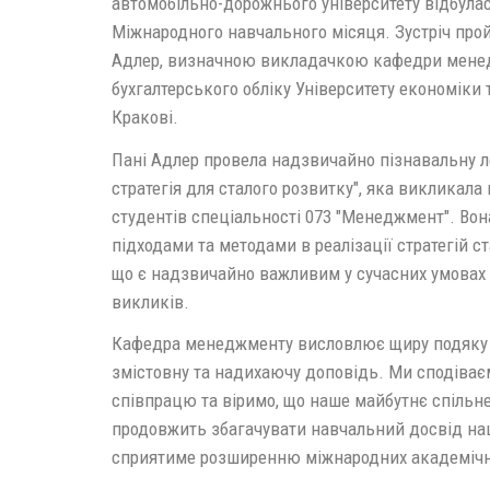
автомобільно-дорожнього університету відбулас
Міжнародного навчального місяця. Зустріч про
Адлер, визначною викладачкою кафедри мене
бухгалтерського обліку Університету економіки 
Кракові.
Пані Адлер провела надзвичайно пізнавальну ле
стратегія для сталого розвитку", яка викликала
студентів спеціальності 073 "Менеджмент". Во
підходами та методами в реалізації стратегій ст
що є надзвичайно важливим у сучасних умовах г
викликів.
Кафедра менеджменту висловлює щиру подяку п
змістовну та надихаючу доповідь. Ми сподіва
співпрацю та віримо, що наше майбутнє спільне
продовжить збагачувати навчальний досвід наш
сприятиме розширенню міжнародних академічн