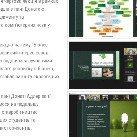
я чергова лекція в рамках
йшла з пані Донатою
джменту та
та комп’ютерних наук у
кцію на тему "Бізнес-
 великий інтерес серед
на поділилася сучасними
алого розвитку в бізнесі,
лобалізації та екологічних
ані Донаті Адлер за її
ємося на подальшу
 співробітництво
их студентів та
их горизонтів.