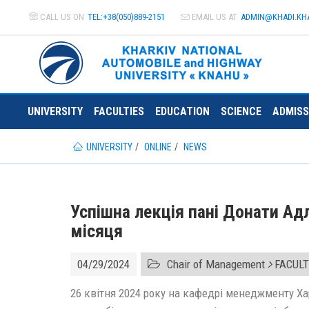
CALL US ON
TEL:+38(050)889-2151
EMAIL US AT
ADMIN@
KHADI.KH
UNIVERSITY
FACULTIES
EDUCATION
SCIENCE
ADMISS
UNIVERSITY
ONLINE
NEWS
Успішна лекція пані Донати А
місяця
04/29/2024
Chair of Management
FACULT
26 квітня 2024 року на кафедрі менеджменту Х