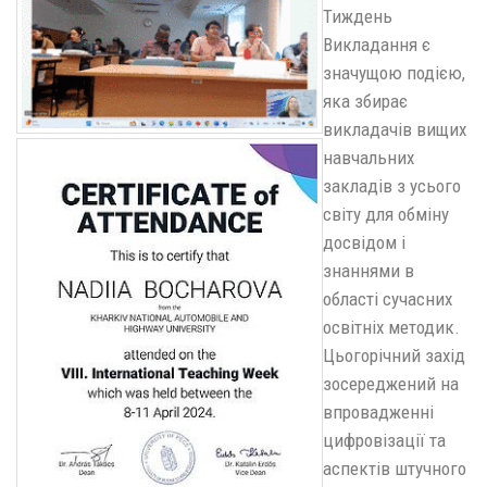
Тиждень
Викладання є
значущою подією,
яка збирає
викладачів вищих
навчальних
закладів з усього
світу для обміну
досвідом і
знаннями в
області сучасних
освітніх методик.
Цьогорічний захід
зосереджений на
впровадженні
цифровізації та
аспектів штучного