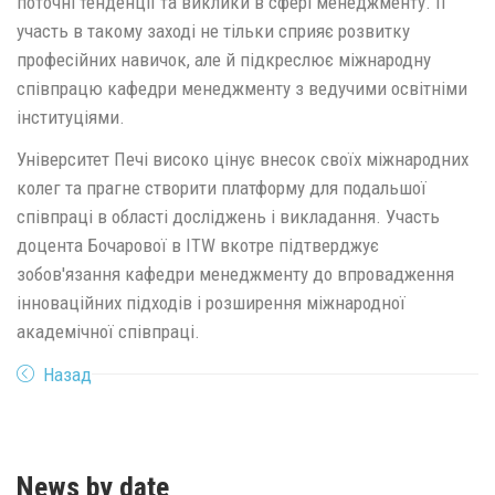
поточні тенденції та виклики в сфері менеджменту. Її
участь в такому заході не тільки сприяє розвитку
професійних навичок, але й підкреслює міжнародну
співпрацю кафедри менеджменту з ведучими освітніми
інституціями.
Університет Печі високо цінує внесок своїх міжнародних
колег та прагне створити платформу для подальшої
співпраці в області досліджень і викладання. Участь
доцента Бочарової в ITW вкотре підтверджує
зобов'язання кафедри менеджменту до впровадження
інноваційних підходів і розширення міжнародної
академічної співпраці.
Назад
News by date