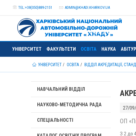
TEL:+38(050)889-2151
ADMIN@
KHADI.KHARKOV.
UA
УНІВЕРСИТЕТ
ФАКУЛЬТЕТИ
ОСВІТА
НАУКА
АБІТУ
УНІВЕРСИТЕТ
ОСВІТА
ВІДДІЛ АКРЕДИТАЦІЇ, СТАН
НАВЧАЛЬНИЙ ВІДДІЛ
АКР
НАУКОВО-МЕТОДИЧНА РАДА
27/09
СПЕЦІАЛЬНОСТІ
ОП «Пі
З 2 до 
КАТАЛОГ ОСВІТНІХ ПРОГРАМ