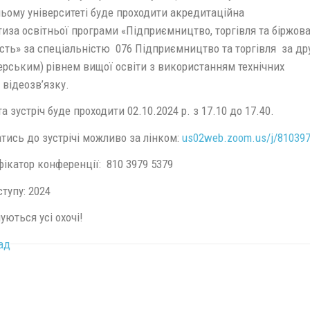
ьому університеті буде проходити акредитаційна
иза освітньої програми «Підприємництво, торгівля та біржов
ість» за спеціальністю 076 Підприємництво та торгівля за др
ерським) рівнем вищої освіти з використанням технічних
 відеозв’язку.
а зустріч буде проходити 02.10.2024 р. з 17.10 до 17.40.
тись до зустрічі можливо за лінком:
us02web.zoom.us/j/81039
ікатор конференції: 810 3979 5379
тупу: 2024
ються усі охочі!
ад