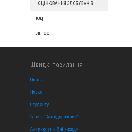
ОЦІНЮВАННЯ ЗДОБУВАЧІВ
ІОЦ
ЛІТОС
Швидкі посилання
Освіта
Наука
Студенту
Газета "Автодорожник"
Антикорупційні заходи