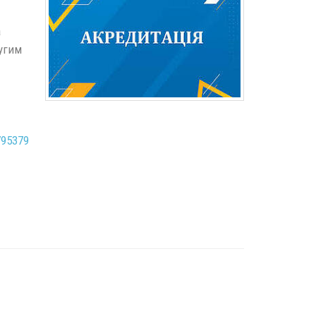
а
угим
795379