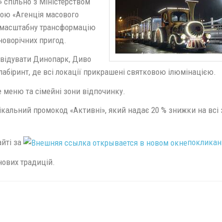
 спільно з Міністерством
вою «Агенція масового
– масштабну трансформацію
 новорічних пригод.
відувати Динопарк, Диво
лабіринт, де всі локації прикрашені святковою ілюмінацією.
 меню та сімейні зони відпочинку.
ікальний промокод «Активні», який надає 20 % знижки на всі
йті за
поклика
нових традицій.