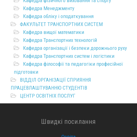
Кафедра фізичного виховання та спорту
Кафедра Менеджменту
Кафедра обліку і оподаткування
ФАКУЛЬТЕТ ТРАНСПОРТНИХ СИСТЕМ
Кафедра вищої математики
Кафедра Транспортних технологій
Кафедра організації і безпеки дорожнього руху
Кафедра Транспортних систем і логістики
Кафедра філософії та педагогіки професійної
підготовки
ВІДДІЛ ОРГАНІЗАЦІЇ СПРИЯННЯ
ПРАЦЕВЛАШТУВАННЮ СТУДЕНТІВ
ЦЕНТР ОСВІТНІХ ПОСЛУГ
Швидкі посилання
Освіта