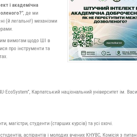
ект і академічна
воленого?"
, де ми
ні (й легальні!) механізми
ерами.
вним вимогам щодо ШІ в
тися про інструменти та
тах.
U-EcoSystem”, Карпатський національний університет ім. Вас
и, магістри, студенти (старших курсів) та усі охочі.
студентів, аспірантів і молодих вчених КНУВС, Комісія з пита