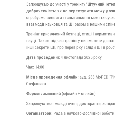
Запрошуємо до участі у тренінгу "
Штучний інтел
доброчесність: як не переступити межу доз
спробуємо виявити ті самі законні межі та сучас
взаємодії науковця та ШІ разом з нашими спік
Тренінг присвячений безпеці, етиці і нормати
науці. Також під час тренінгу ви зможете дізна
інші секрети ШІ, про перевірку і сліди ШІ в робо
Дата проведенні:
4 листопада 2025 року
Час:
14:00
Місце проведення офлайн:
ауд. 233 MoPED “PN
Стефаника
Формат:
змішаний (офлайн + онлайн)
Запрошуються молоді вчені, докторанти, аспірант
Організатори:
Рада з науково-дослідної роботи 