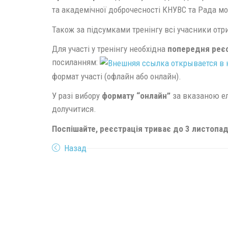
та академічної доброчесності КНУВС та Рада м
Також за підсумками тренінгу всі учасники отр
Для участі у тренінгу необхідна
попередня реє
посиланням:
формат участі (офлайн або онлайн).
У разі вибору
формату “онлайн”
за вказаною ел
долучитися.
П
оспішайте, реєстрація триває до 3 листопада
Назад