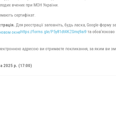
олодих вчених при МОН України.
имають сертифікат.
страція.
Для реєстрації заповніть, будь ласка, Google-форму з
https://forms.gle/P5y81dt4KZGmq9ai9
та обовʼязково 
ектронною адресою ви отримаєте покликання, за яким ви зм
 2025 р. (17:00)