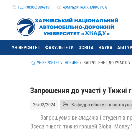
TEL:+38(050)889-2151
ADMIN@
KHADI.KHARKOV.
UA
УНІВЕРСИТЕТ
ФАКУЛЬТЕТИ
ОСВІТА
НАУКА
АБІТУ
УНІВЕРСИТЕТ
НОВИНИ
ЗАПРОШЕННЯ ДО УЧАСТІ У 
Запрошення до участі у Тижні 
26/02/2024
Кафедра обліку і оподаткув
Запрошуємо викладачів і студентів при
Всесвітнього тижня грошей Global Money 