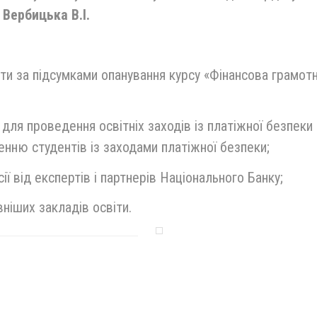
Вербицька В.І.
ти за підсумками опанування курсу «Фінансова грамотн
 для проведення освітніх заходів із платіжної безпеки
енню студентів із заходами платіжної безпеки;
сії від експертів і партнерів Національного Банку;
вніших закладів освіти.