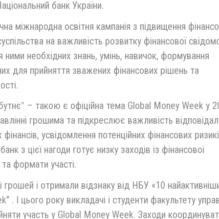
Національний банк України.
 міжнародна освітня кампанія з підвищення фінансо
 суспільства на важливість розвитку фінансової свідом
я ними необхідних знань, умінь, навичок, формування
бних для прийняття зважених фінансових рішень та
ості.
йбутнєˮ – такою є офіційна тема Global Money Week у 
равлінні грошима та підкреслює важливість відповіда
фінансів, усвідомлення потенційних фінансових ризикі
анк з цієї нагоди готує низку заходів із фінансової
 та формати участі.
і грошей і отримали відзнаку від НБУ «10 найактивніш
k" . І цього року викладачі і студенти факультету упра
йняти участь у Global Money Week. Заходи координува