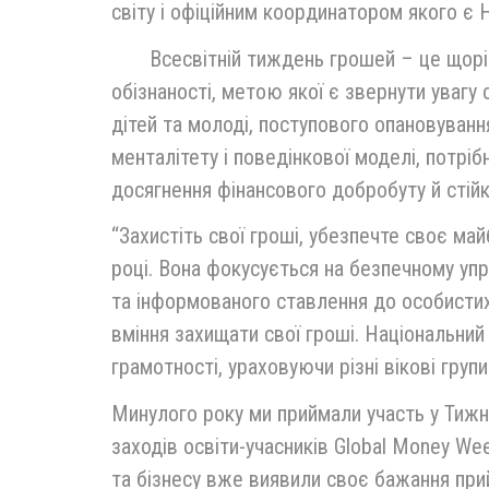
світу і офіційним координатором якого є 
Всесвітній тиждень грошей – це щорічна
обізнаності, метою якої є звернути увагу
дітей та молоді, поступового опановуванн
менталітету і поведінкової моделі, потрі
досягнення фінансового добробуту й стійк
“Захистіть свої гроші, убезпечте своє ма
році. Вона фокусується на безпечному уп
та інформованого ставлення до особистих 
вміння захищати свої гроші. Національний б
грамотності, ураховуючи різні вікові групи
Минулого року ми приймали участь у Тижн
заходів освіти-учасників Global Money Wee
та бізнесу вже виявили своє бажання при