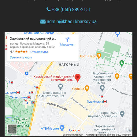
+38 (050) 889-2151
admin@
khadi.kharkov.
ua