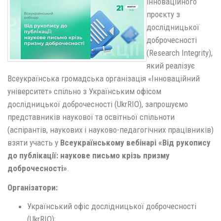
інноваційного
проєкту з
дослідницької
доброчесності
(Research Integrity),
який реалізує
Всеукраїнська громадська організація «Інноваційний
університет» спільно з Українським офісом
дослідницької доброчесності (UkrRIO), запрошуємо
представників наукової та освітньої спільноти
(аспірантів, наукових і науково-педагогічних працівників)
взяти участь у
Всеукраїнському вебінарі «Від рукопису
до публікації: наукове письмо крізь призму
доброчесності»
.
Організатори:
Український офіс дослідницької доброчесності
(UkrRIO);