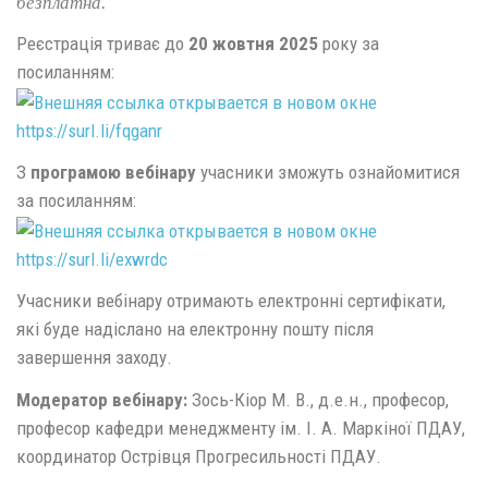
безплатна.
Реєстрація триває до
20 жовтня 2025
року за
посиланням:
https://surl.li/fqganr
З
програмою вебінару
учасники зможуть ознайомитися
за посиланням:
https://surl.li/exwrdc
Учасники вебінару отримають електронні сертифікати,
які буде надіслано на електронну пошту після
завершення заходу.
Модератор вебінару:
Зось-Кіор М. В., д.е.н., професор,
професор кафедри менеджменту ім. І. А. Маркіної ПДАУ,
координатор Острівця Прогресильності ПДАУ.