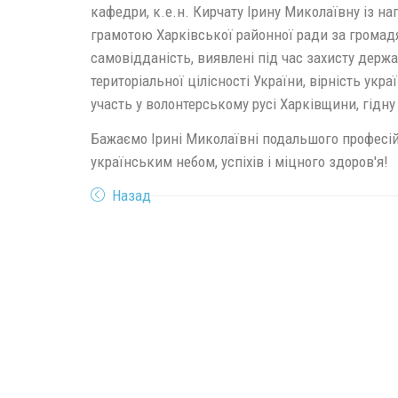
кафедри, к.е.н. Кирчату Ірину Миколаївну із 
грамотою Харківської районної ради за громад
самовідданість, виявлені під час захисту держа
територіальної цілісності України, вірність укр
участь у волонтерському русі Харківщини, гідн
Бажаємо Ірині Миколаївні подальшого професі
українським небом, успіхів і міцного здоров'я!
Назад