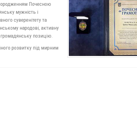
нагородженням Почесною
янську мужність і
вного суверенітету та
аїнському народові, активну
у громадянську позицію.
йного розвитку під мирним