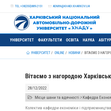
TEL:+38(050)889-2151
ADMIN@
KHADI.KHARKOV.
UA
УНІВЕРСИТЕТ
ФАКУЛЬТЕТИ
ОСВІТА
НАУКА
АБІТУ
УНІВЕРСИТЕТ
ONLINE
НОВИНИ
ВІТАЄМО З НАГОР
Вітаємо з нагородою Харківськ
28/12/2022
Місце шани та вдячності
Кафедра Економ
Колектив кафедри економіки і підприємництва