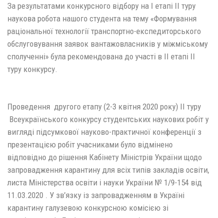
За результатами конкурсного відбору на І етапі ІІ туру
наукова робота нашого студента на тему «Формування
раціональної технології транспортно-експедиторського
обслуговування заявок вантажовласників у міжміському
сполученні» була рекомендована до участі в ІІ етапі ІІ
туру конкурсу.
Проведення другого етапу (2-3 квітня 2020 року) II туру
Всеукраїнського конкурсу студентських наукових робіт у
вигляді підсумкової науково-практичної конференції з
презентацією робіт учасниками було відмінено
відповідно до рішення Кабінету Міністрів України щодо
запровадження карантину для всіх типів закладів освіти,
листа Міністерства освіти і науки України № 1/9-154 від
11.03.2020 . У зв’язку із запровадженням в Україні
карантину галузевою конкурсною комісією зі