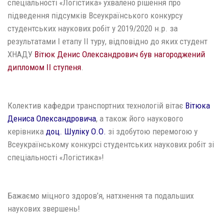
спеціальності «Логістика» ухвалено рішення про
підведення підсумків Всеукраїнського конкурсу
студентських наукових робіт у 2019/2020 н.р. за
результатами І етапу ІІ туру, відповідно до яких студент
ХНАДУ
Вітюк Денис Олександрович був нагороджений
дипломом ІІ ступеня
.
Колектив кафедри транспортних технологій вітає
Вітюка
Дениса Олександровича
, а також його наукового
керівника
доц. Шуліку О.О.
зі здобутою перемогою у
Всеукраїнському конкурсі студентських наукових робіт зі
спеціальності «Логістика»!
Бажаємо міцного здоров’я, натхнення та подальших
наукових звершень!