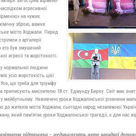
імперії загострив вірмено-
 наслідком агресивної
Вірменію» на чужих
хімічну зброю, важке
ське місто Ходжали. Перед
тріляли з артилерії.
то хто був змушений
ої агресії та жорстокості.
 у нормальної людини
міє усю жорстокість цієї
Усе, що треба для тріумфу
ва приписують мислителю 18 ст. Едмунду Берку. Світ має знат
й у майбутньому. Невивчені уроки Ходжалінської різанини мал
но до жителів міста Ходжали, сьогодні народ незалежної Украї
ну, який пам’ятає уроки Ходжалінської трагедії, є для нас в
манітарна підтримка – медикаменти, авто швидкої допомо