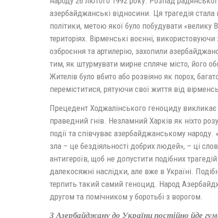
народу 26 лютого 1992 року. Розпад радянської 
азербайджанські відносини. Ця трагедія стала
політики, метою якої було побудувати «велику 
територіях. Вірменські воєнні, використовуючи 
озброєння та артилерію, захопили азербайджан
тим, як штурмувати мирне спляче місто, його обс
Жителів було вбито або розвіяно як порох, бага
переміститися, рятуючи свої життя від вірменськ
Прецедент Ходжалінського геноциду викликає
праведний гнів. Незламний Харків як ніхто розу
події та співчуває азербайджанському народу. «
зла – це бездіяльності добрих людей», – ці сло
антигероїв, щоб не допустити подібних трагеді
далекосяжні наслідки, але вже в Україні. Подіб
терпить такий самий геноцид. Народ Азербайджа
другом та помічником у боротьбі з ворогом.
З Азербайджану до України постійно йде гу