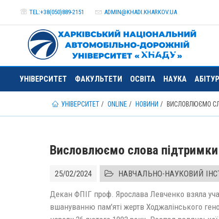
TEL:+38(050)889-2151
ADMIN@
KHADI.KHARKOV.
UA
УНІВЕРСИТЕТ
ФАКУЛЬТЕТИ
ОСВІТА
НАУКА
АБІТУ
УНІВЕРСИТЕТ
ONLINE
НОВИНИ
ВИСЛОВЛЮЄМО С
Висловлюємо слова підтримки
25/02/2024
НАВЧАЛЬНО-НАУКОВИЙ ІНСТ
Декан ФПІГ проф. Ярослава Левченко взяла уча
вшануванню пам'яті жертв Ходжалінського ге