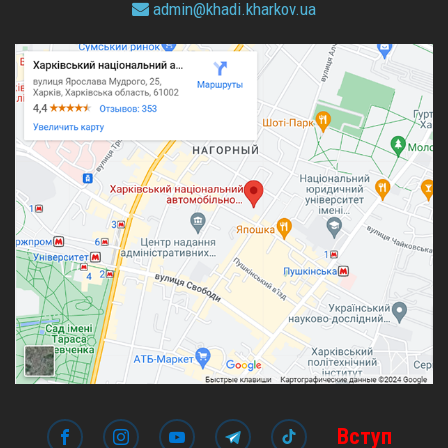
admin@
khadi.kharkov.
ua
Вступ