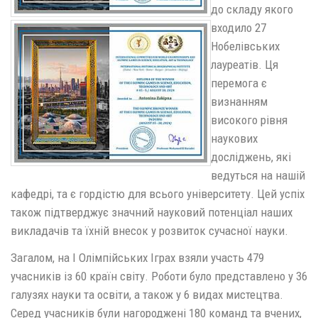
до складу якого
входило 27
Нобелівських
лауреатів. Ця
перемога є
визнанням
високого рівня
наукових
досліджень, які
ведуться на нашій
кафедрі, та є гордістю для всього університету. Цей успіх
також підтверджує значний науковий потенціал наших
викладачів та їхній внесок у розвиток сучасної науки.
Загалом, на I Олімпійських Іграх взяли участь 479
учасників із 60 країн світу. Роботи було представлено у 36
галузях науки та освіти, а також у 6 видах мистецтва.
Серед учасників були нагороджені 180 команд та вчених,