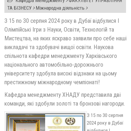
Кафедра Менеджменту
ФАКУЛЬТЕТ УПРАВЛІННЯ
ТА БІЗНЕСУ
Міжнародна діяльність
З 15 по 30 серпня 2024 року в Дубаї відбулися I
Олімпійські Ігри з Науки, Освіти, Технологій та
Мистецтва, на яких яскраво заявили про себе наші
викладачі та здобувачі вищої освіти. Наукова
спільнота кафедри менеджменту Харківського
національного автомобільно-дорожнього
університету здобула високі відзнаки на цьому
престижному міжнародному чемпіонаті!
Кафедра менеджменту ХНАДУ представила дві
команди, які здобули золоті та бронзові нагороди.
З 15 по 30 серпня
2024 року в Дубаї
відбулися I