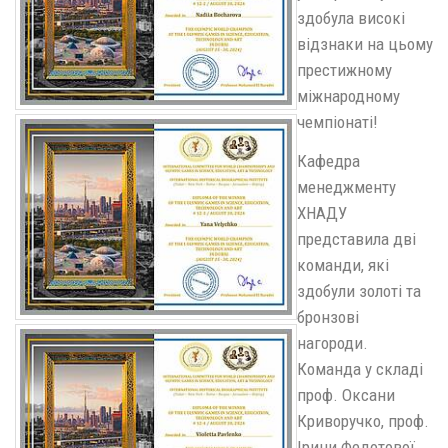
здобула високі
відзнаки на цьому
престижному
міжнародному
чемпіонаті!
Кафедра
менеджменту
ХНАДУ
представила дві
команди, які
здобули золоті та
бронзові
нагороди.
Команда у складі
проф. Оксани
Криворучко, проф.
Ірини Федотової,