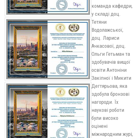
команда кафедри,
у складі доц.
Тетяни
Водолажської,
доц. Лариси
Ачкасової, доц.
Ольги Гетьман та
здобувачів вищої
освіти Антоніни
Закіпної і Микити
Дегтярьова, яка
здобула бронзові
нагороди. Їх
наукові роботи
були високо
оцінені
міжнародним журі,