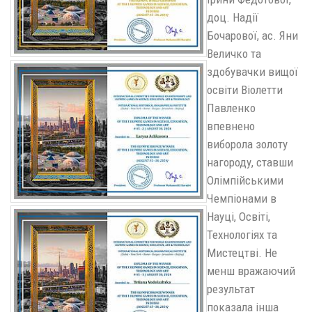
доц. Надії
Бочарової, ас. Яни
Величко та
здобувачки вищої
освіти Віолетти
Павленко
впевнено
виборола золоту
нагороду, ставши
Олімпійськими
Чемпіонами в
Науці, Освіті,
Технологіях та
Мистецтві. Не
менш вражаючий
результат
показала інша