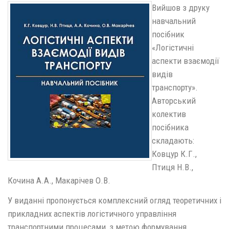
Вийшов з друку
навчальний
посібник
«Логістичні
аспекти взаємодії
видів
транспорту».
Авторський
колектив
посібника
складають:
Ковцур К.Г.,
Птиця Н.В.,
Кочина А.А., Макарічев О.В.
У виданні пропонується комплексний огляд теоретичних і
прикладних аспектів логістичного управління
транспортними процесами, з метою формування